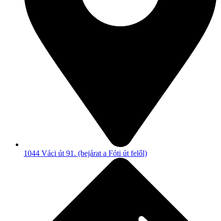
1044 Váci út 91. (bejárat a Fóti út felől)