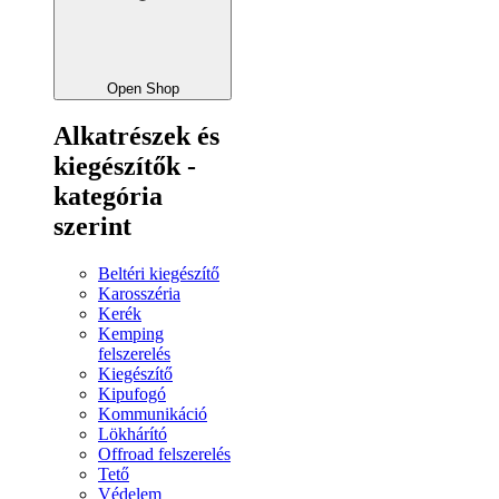
Open Shop
Alkatrészek és
kiegészítők -
kategória
szerint
Beltéri kiegészítő
Karosszéria
Kerék
Kemping
felszerelés
Kiegészítő
Kipufogó
Kommunikáció
Lökhárító
Offroad felszerelés
Tető
Védelem