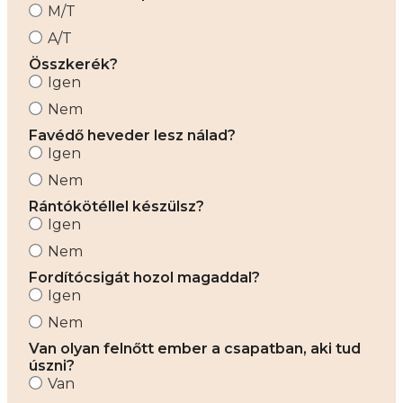
M/T
A/T
Összkerék?
Igen
Nem
Favédő heveder lesz nálad?
Igen
Nem
Rántókötéllel készülsz?
Igen
Nem
Fordítócsigát hozol magaddal?
Igen
Nem
Van olyan felnőtt ember a csapatban, aki tud
úszni?
Van