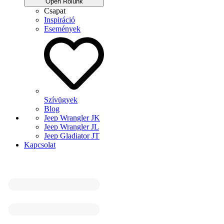
Open Rólunk
Csapat
Inspiráció
Események
Szívügyek
Blog
Jeep Wrangler JK
Jeep Wrangler JL
Jeep Gladiator JT
Kapcsolat