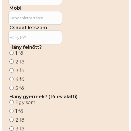
Mobil
Csapat létszám
Hány felnőtt?
1 fő
2 fő
3 fő
4 fő
5 fő
Hány gyermek? (14 év alatti)
Egy sem
1 fő
2 fő
3 fő