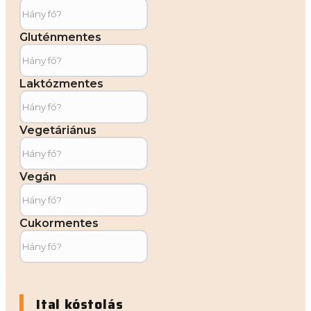
Gluténmentes
Laktózmentes
Vegetáriánus
Vegán
Cukormentes
Ital kóstolás