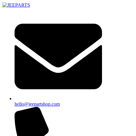
Ugrás
a
tartalomhoz
hello@jeepartshop.com