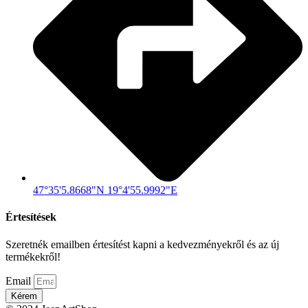
47°35'5.8668"N 19°4'55.9992"E
Értesítések
Szeretnék emailben értesítést kapni a kedvezményekről és az új
termékekről!
Email
Kérem