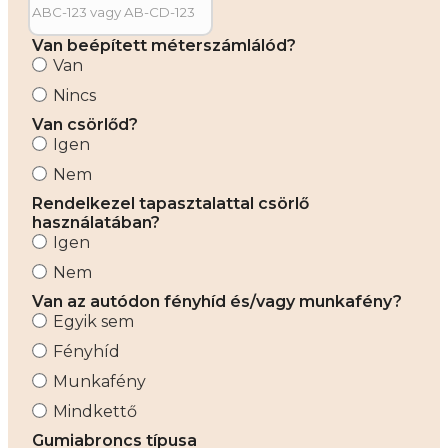
Van beépített méterszámlálód?
Van
Nincs
Van csörlőd?
Igen
Nem
Rendelkezel tapasztalattal csörlő
használatában?
Igen
Nem
Van az autódon fényhíd és/vagy munkafény?
Egyik sem
Fényhíd
Munkafény
Mindkettő
Gumiabroncs típusa