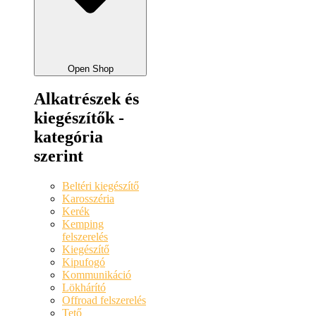
Open Shop
Alkatrészek és
kiegészítők -
kategória
szerint
Beltéri kiegészítő
Karosszéria
Kerék
Kemping
felszerelés
Kiegészítő
Kipufogó
Kommunikáció
Lökhárító
Offroad felszerelés
Tető