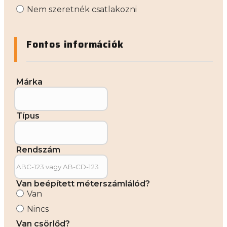
Nem szeretnék csatlakozni
Fontos információk
Márka
Típus
Rendszám
Van beépített méterszámlálód?
Van
Nincs
Van csörlőd?