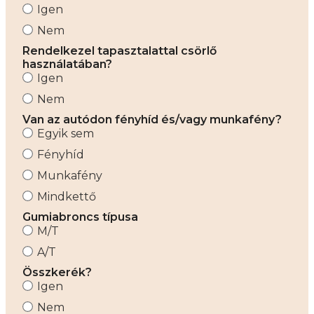
Igen
Nem
Rendelkezel tapasztalattal csörlő
használatában?
Igen
Nem
Van az autódon fényhíd és/vagy munkafény?
Egyik sem
Fényhíd
Munkafény
Mindkettő
Gumiabroncs típusa
M/T
A/T
Összkerék?
Igen
Nem