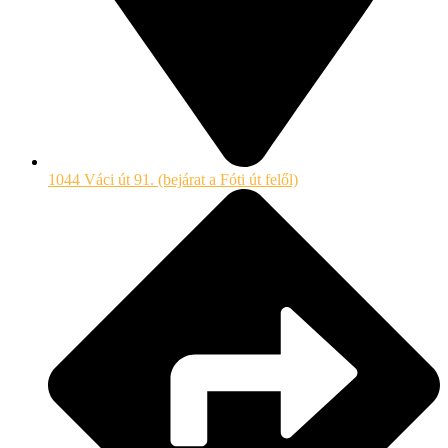
1044 Váci út 91. (bejárat a Fóti út felől)