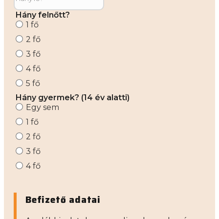
Hány felnőtt?
1 fő
2 fő
3 fő
4 fő
5 fő
Hány gyermek? (14 év alatti)
Egy sem
1 fő
2 fő
3 fő
4 fő
Befizető adatai