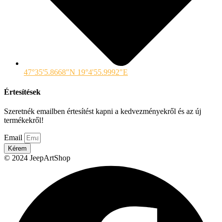
47°35'5.8668"N 19°4'55.9992"E
Értesítések
Szeretnék emailben értesítést kapni a kedvezményekről és az új
termékekről!
Email
Kérem
© 2024 JeepArtShop