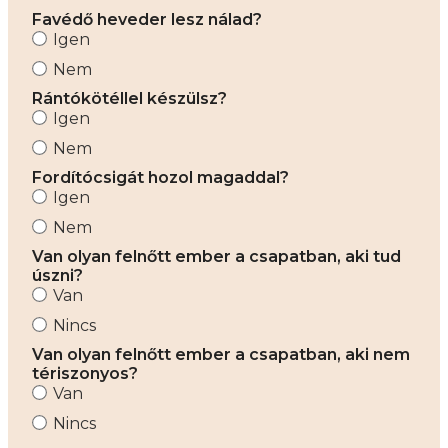
Favédő heveder lesz nálad?
Igen
Nem
Rántókötéllel készülsz?
Igen
Nem
Fordítócsigát hozol magaddal?
Igen
Nem
Van olyan felnőtt ember a csapatban, aki tud
úszni?
Van
Nincs
Van olyan felnőtt ember a csapatban, aki nem
tériszonyos?
Van
Nincs