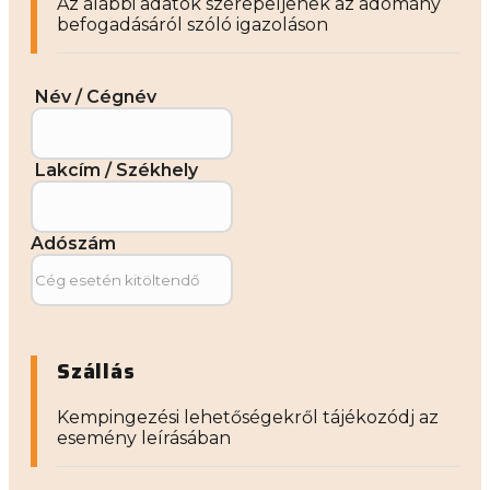
Az alábbi adatok szerepeljenek az adomány
befogadásáról szóló igazoláson
Név / Cégnév
Lakcím / Székhely
Adószám
Szállás
Kempingezési lehetőségekről tájékozódj az
esemény leírásában