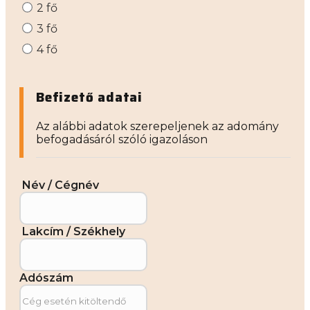
2 fő
3 fő
4 fő
Befizető adatai
Az alábbi adatok szerepeljenek az adomány
befogadásáról szóló igazoláson
Név / Cégnév
Lakcím / Székhely
Adószám