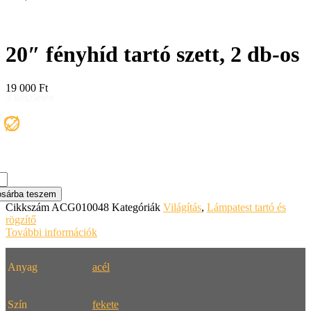
20″ fényhíd tartó szett, 2 db-os
19 000
Ft
3 készleten
yhíd
sárba teszem
ó
Cikkszám
ACG010048
Kategóriák
Világítás
,
Lámpatest tartó és
t,
rögzítő
További információk
nyiség
Anyag
acél
Szín
fekete