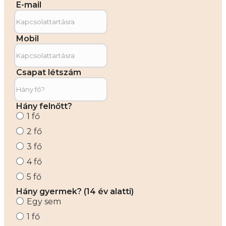
E-mail
Mobil
Csapat létszám
Hány felnőtt?
1 fő
2 fő
3 fő
4 fő
5 fő
Hány gyermek? (14 év alatti)
Egy sem
1 fő