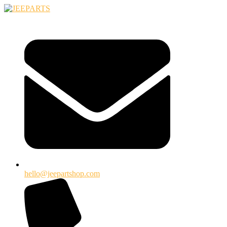
Ugrás
a
tartalomhoz
hello@jeepartshop.com