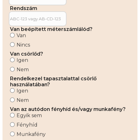
Rendszám
Van beépített méterszámlálód?
Van
Nincs
Van csörlőd?
Igen
Nem
Rendelkezel tapasztalattal csörlő
használatában?
Igen
Nem
Van az autódon fényhíd és/vagy munkafény?
Egyik sem
Fényhíd
Munkafény