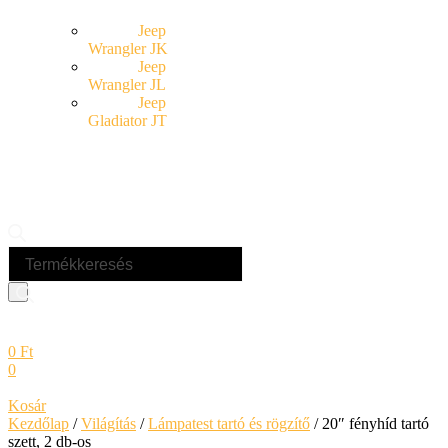
Jeep
Wrangler JK
Jeep
Wrangler JL
Jeep
Gladiator JT
Products
search
0
Ft
0
Kosár
Kezdőlap
/
Világítás
/
Lámpatest tartó és rögzítő
/ 20″ fényhíd tartó
szett, 2 db-os