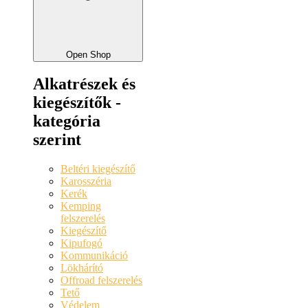
Open Shop
Alkatrészek és
kiegészítők -
kategória
szerint
Beltéri kiegészítő
Karosszéria
Kerék
Kemping
felszerelés
Kiegészítő
Kipufogó
Kommunikáció
Lökhárító
Offroad felszerelés
Tető
Védelem