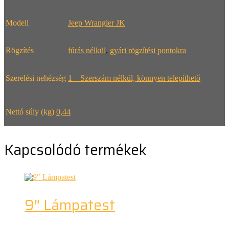
Modell
Jeep Wrangler JK
Rögzítés
fúrás nélkül
,
gyári rögzítési pontokra
Szerelési nehézség
1 – Szerszám nélkül, könnyen telepíthető
Nettó súly (kg)
0,44
Kapcsolódó termékek
9″ Lámpatest