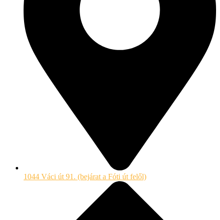
1044 Váci út 91. (bejárat a Fóti út felől)