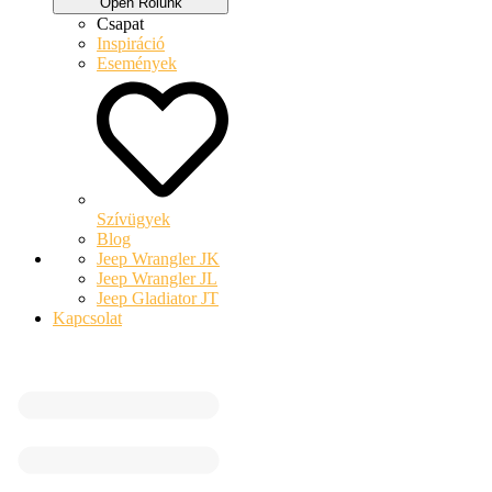
Open Rólunk
Csapat
Inspiráció
Események
Szívügyek
Blog
Jeep Wrangler JK
Jeep Wrangler JL
Jeep Gladiator JT
Kapcsolat