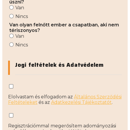
úszni?
Van
Nincs
Van olyan felnőtt ember a csapatban, aki nem
tériszonyos?
Van
Nincs
Jogi feltételek és Adatvédelem
Elolvastam és elfogadom az
Általános Szerződési
Feltételeket
és az
Adatkezelési Tájékoztatót
.
Regisztrációmmal megerősítem adományozási