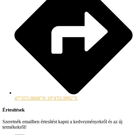
47°35'5.8668"N 19°4'55.9992"E
Értesítések
Szeretnék emailben értesítést kapni a kedvezményekről és az új
termékekről!