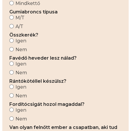
Mindkettő
Gumiabroncs típusa
M/T
A/T
Összkerék?
Igen
Nem
Favédő heveder lesz nálad?
Igen
Nem
Rántókötéllel készülsz?
Igen
Nem
Fordítócsigát hozol magaddal?
Igen
Nem
Van olyan felnőtt ember a csapatban, aki tud