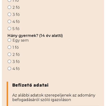
1 fő
2 fő
3 fő
4 fő
5 fő
Hány gyermek? (14 év alatti)
Egy sem
1 fő
2 fő
3 fő
4 fő
Befizető adatai
Az alábbi adatok szerepeljenek az adomány
befogadásáról szóló igazoláson