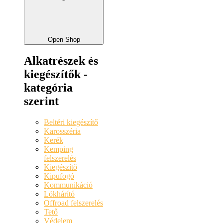
Open Shop
Alkatrészek és
kiegészítők -
kategória
szerint
Beltéri kiegészítő
Karosszéria
Kerék
Kemping
felszerelés
Kiegészítő
Kipufogó
Kommunikáció
Lökhárító
Offroad felszerelés
Tető
Védelem