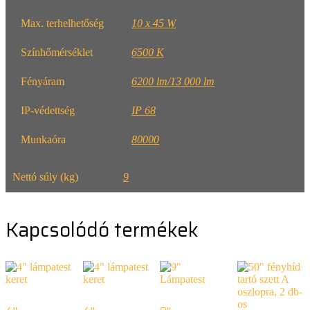
Max. terhelhetőség
10 x 45 W
Színhőmérséklet
6500 K
Fényáram
6200 lm/13 000 lm
IP-védettség
IP 68
Munkaóra
80000
Nettó súly (kg)
9
Kapcsolódó termékek