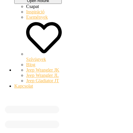
Open Rólunk
Csapat
Inspiráció
Események
Szívügyek
Blog
Jeep Wrangler JK
Jeep Wrangler JL
Jeep Gladiator JT
Kapcsolat