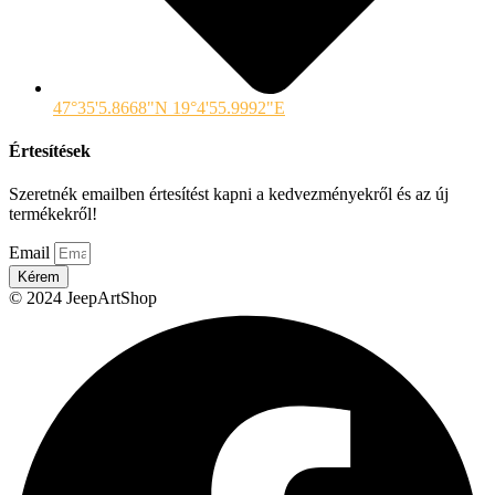
47°35'5.8668"N 19°4'55.9992"E
Értesítések
Szeretnék emailben értesítést kapni a kedvezményekről és az új
termékekről!
Email
Kérem
© 2024 JeepArtShop