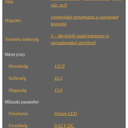
Szín
váz: acél
csomagolás tartalmazza a csavarokat
,
Rögzítés
konzolra
3 – Megfelelő szakértelemmel és
Szerelési nehézség
szerszámokkal szerelhető
Méret (cm)
Hosszúság
132.9
Szélesség
10.3
Magasság
13.6
Műszaki paraméter
Fényforrás
Osram LED
Feszültség
9-32 V DC