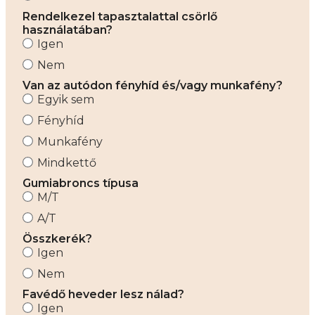
Rendelkezel tapasztalattal csörlő
használatában?
Igen
Nem
Van az autódon fényhíd és/vagy munkafény?
Egyik sem
Fényhíd
Munkafény
Mindkettő
Gumiabroncs típusa
M/T
A/T
Összkerék?
Igen
Nem
Favédő heveder lesz nálad?
Igen