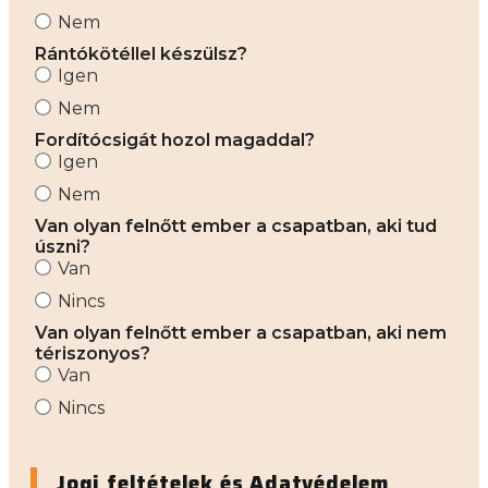
Nem
Rántókötéllel készülsz?
Igen
Nem
Fordítócsigát hozol magaddal?
Igen
Nem
Van olyan felnőtt ember a csapatban, aki tud
úszni?
Van
Nincs
Van olyan felnőtt ember a csapatban, aki nem
tériszonyos?
Van
Nincs
Jogi feltételek és Adatvédelem