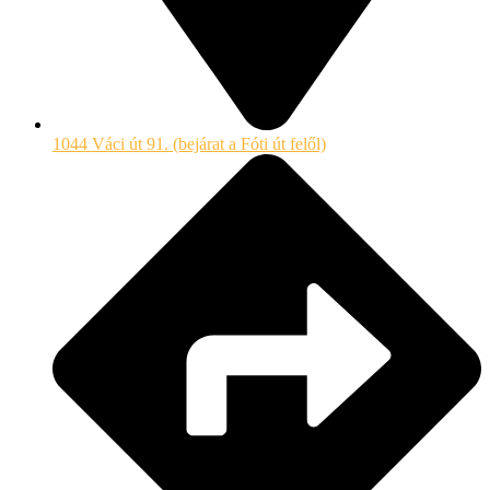
1044 Váci út 91. (bejárat a Fóti út felől)