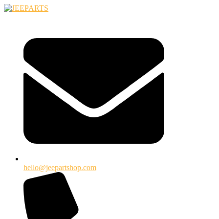
Ugrás
a
tartalomhoz
hello@jeepartshop.com