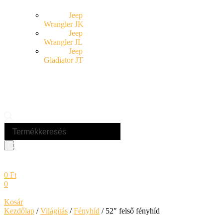
Jeep
Wrangler JK
Jeep
Wrangler JL
Jeep
Gladiator JT
Products
search
0
Ft
0
Kosár
Kezdőlap
/
Világítás
/
Fényhíd
/ 52″ felső fényhíd