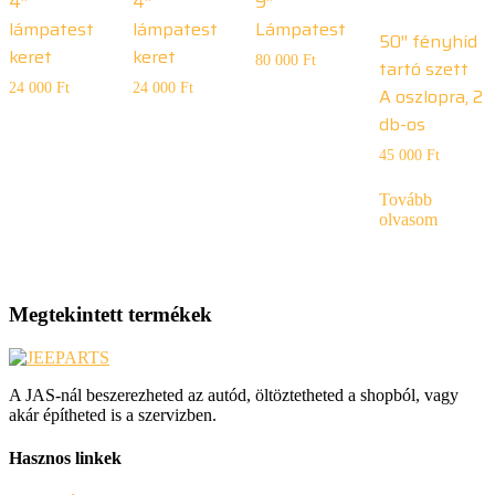
4″
4″
9″
lámpatest
lámpatest
Lámpatest
50″ fényhíd
keret
keret
80 000
Ft
tartó szett
24 000
Ft
24 000
Ft
A oszlopra, 2
db-os
45 000
Ft
Tovább
olvasom
Megtekintett termékek
A JAS-nál beszerezheted az autód, öltöztetheted a shopból, vagy
akár építheted is a szervizben.
Hasznos linkek