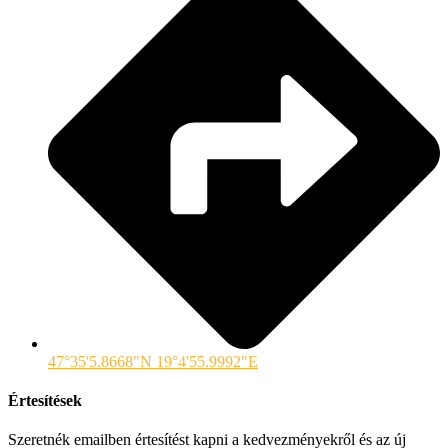
47°35'5.8668"N 19°4'55.9992"E
Értesítések
Szeretnék emailben értesítést kapni a kedvezményekről és az új