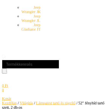
Jeep
Wrangler JK
Jeep
Wrangler JL
Jeep
Gladiator JT
Products
search
0
Ft
0
Kosár
Kezdőlap
/
Világítás
/
Lámpatest tartó és rögzítő
/ 52″ fényhíd tartó
szett, 2 db-os