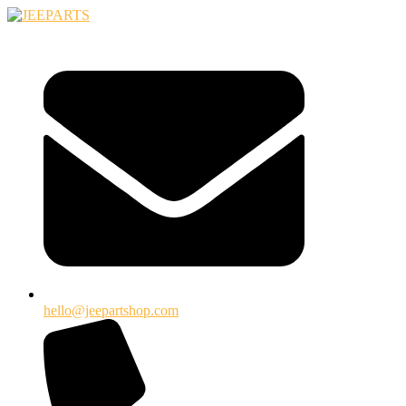
Ugrás
a
tartalomhoz
hello@jeepartshop.com