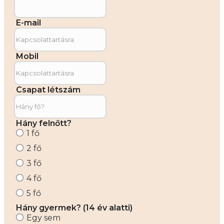
E-mail
Mobil
Csapat létszám
Hány felnőtt?
1 fő
2 fő
3 fő
4 fő
5 fő
Hány gyermek? (14 év alatti)
Egy sem