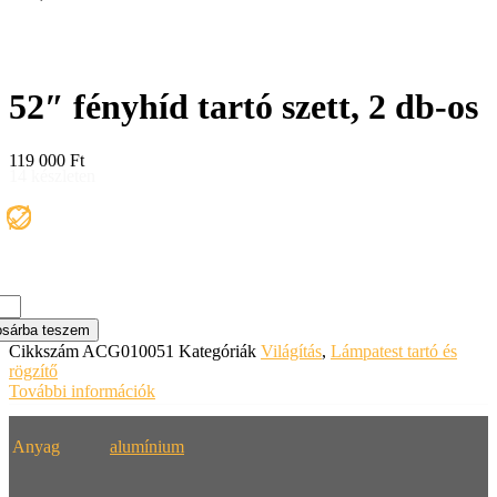
52″ fényhíd tartó szett, 2 db-os
119 000
Ft
14 készleten
yhíd
sárba teszem
ó
Cikkszám
ACG010051
Kategóriák
Világítás
,
Lámpatest tartó és
t,
rögzítő
További információk
nyiség
Anyag
alumínium