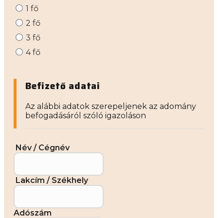
1 fő
2 fő
3 fő
4 fő
Befizető adatai
Az alábbi adatok szerepeljenek az adomány
befogadásáról szóló igazoláson
Név / Cégnév
Lakcím / Székhely
Adószám