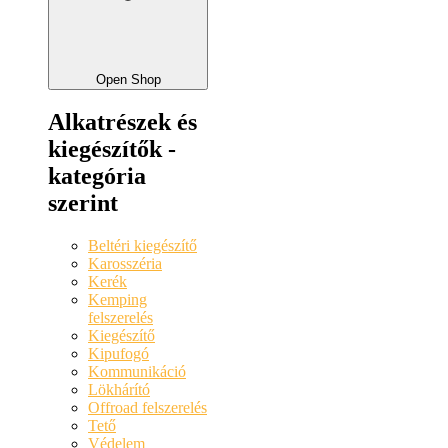
Open Shop
Alkatrészek és
kiegészítők -
kategória
szerint
Beltéri kiegészítő
Karosszéria
Kerék
Kemping
felszerelés
Kiegészítő
Kipufogó
Kommunikáció
Lökhárító
Offroad felszerelés
Tető
Védelem