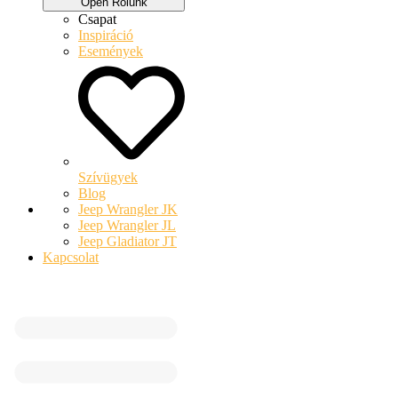
Open Rólunk
Csapat
Inspiráció
Események
Szívügyek
Blog
Jeep Wrangler JK
Jeep Wrangler JL
Jeep Gladiator JT
Kapcsolat