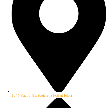
1044 Váci út 91. (bejárat a Fóti út felől)