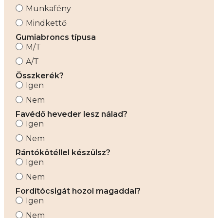
Munkafény
Mindkettő
Gumiabroncs típusa
M/T
A/T
Összkerék?
Igen
Nem
Favédő heveder lesz nálad?
Igen
Nem
Rántókötéllel készülsz?
Igen
Nem
Fordítócsigát hozol magaddal?
Igen
Nem