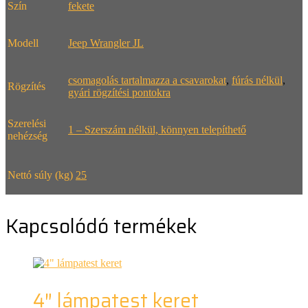
Szín
fekete
Modell
Jeep Wrangler JL
csomagolás tartalmazza a csavarokat
,
fúrás nélkül
,
Rögzítés
gyári rögzítési pontokra
Szerelési
1 – Szerszám nélkül, könnyen telepíthető
nehézség
Nettó súly (kg)
25
Kapcsolódó termékek
4″ lámpatest keret