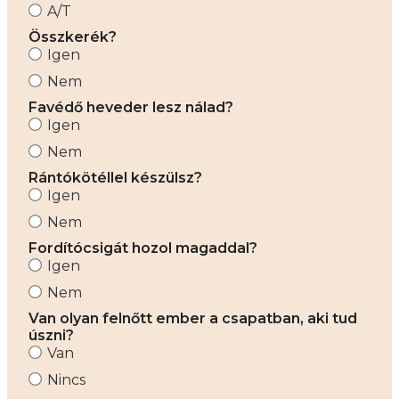
A/T
Összkerék?
Igen
Nem
Favédő heveder lesz nálad?
Igen
Nem
Rántókötéllel készülsz?
Igen
Nem
Fordítócsigát hozol magaddal?
Igen
Nem
Van olyan felnőtt ember a csapatban, aki tud
úszni?
Van
Nincs