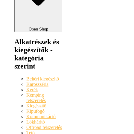
Open Shop
Alkatrészek és
kiegészítők -
kategória
szerint
Beltéri kiegészítő
Karosszéria
Kerék
Kemping
felszerelés
Kiegészítő
Kipufogó
Kommunikáció
Lökhárító
Offroad felszerelés
Tető