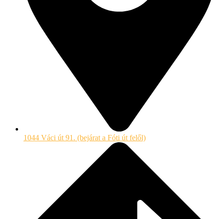
1044 Váci út 91. (bejárat a Fóti út felől)