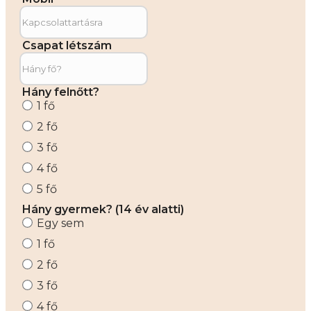
Csapat létszám
Hány felnőtt?
1 fő
2 fő
3 fő
4 fő
5 fő
Hány gyermek? (14 év alatti)
Egy sem
1 fő
2 fő
3 fő
4 fő