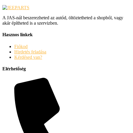
A JAS-nál beszerezheted az autód, öltöztetheted a shopból, vagy
akár építheted is a szervizben.
Hasznos linkek
Fiókod
Hirdetés feladása
Kérdésed van?
Elérhetőség