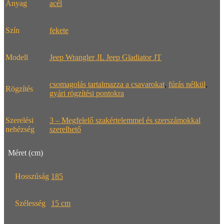
Anyag
acél
Szín
fekete
Modell
Jeep Wrangler JL Jeep Gladiator JT
csomagolás tartalmazza a csavarokat
,
fúrás nélkül
,
Rögzítés
gyári rögzítési pontokra
Szerelési
3 – Megfelelő szakértelemmel és szerszámokkal
nehézség
szerelhető
Méret (cm)
Hosszúság
185
Szélesség
15 cm