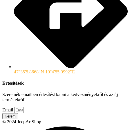
47°35'5.8668"N 19°4'55.9992"E
Értesítések
Szeretnék emailben értesítést kapni a kedvezményekről és az új
termékekről!
Email
Kérem
© 2024 JeepArtShop