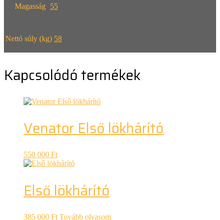
Magasság
55
Nettó súly (kg)
58
Kapcsolódó termékek
Venator Első lökhárító
550 000
Ft
Első lökhárító
385 000
Ft
Tovább olvasom