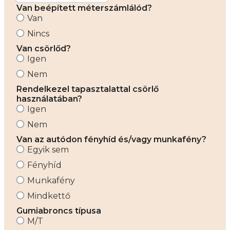
Van beépített méterszámlálód?
Van
Nincs
Van csörlőd?
Igen
Nem
Rendelkezel tapasztalattal csörlő
használatában?
Igen
Nem
Van az autódon fényhíd és/vagy munkafény?
Egyik sem
Fényhíd
Munkafény
Mindkettő
Gumiabroncs típusa
M/T