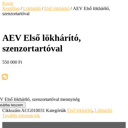
Kosár
Kezdőlap
/
Lökhárító
/
Első lökhárító
/ AEV Első lökhárító,
szenzortartóval
AEV Első lökhárító,
szenzortartóval
550 000
Ft
1 készleten
 Első lökhárító, szenzortartóval mennyiség
sárba teszem
Cikkszám
ACG010031
Kategóriák
Első lökhárító
,
Lökhárító
További információk