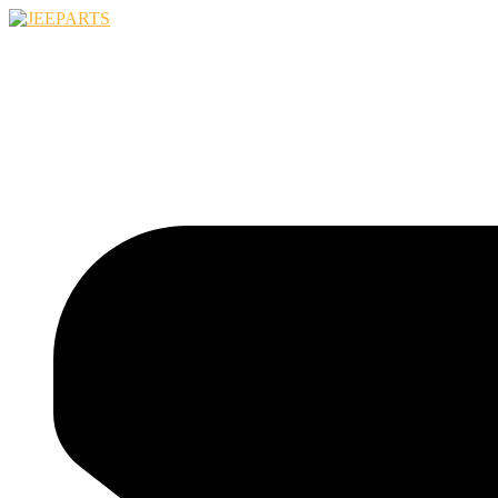
Ugrás
a
tartalomhoz