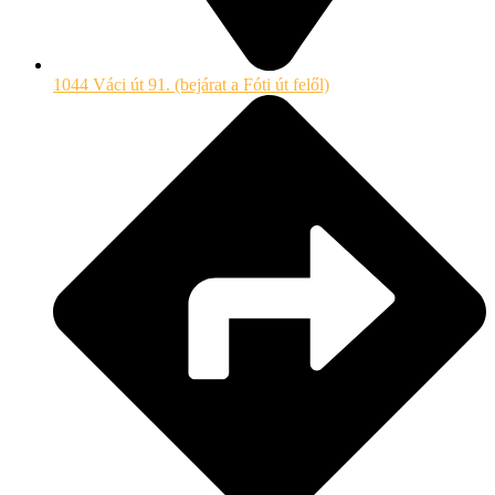
1044 Váci út 91. (bejárat a Fóti út felől)