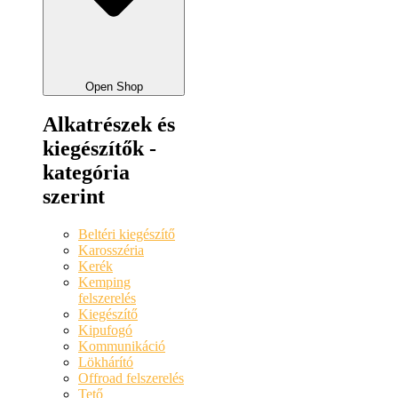
Open Shop
Alkatrészek és
kiegészítők -
kategória
szerint
Beltéri kiegészítő
Karosszéria
Kerék
Kemping
felszerelés
Kiegészítő
Kipufogó
Kommunikáció
Lökhárító
Offroad felszerelés
Tető