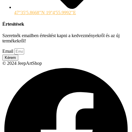
47°35'5.8668"N 19°4'55.9992"E
Értesítések
Szeretnék emailben értesítést kapni a kedvezményekről és az új
termékekről!
Email
Kérem
© 2024 JeepArtShop