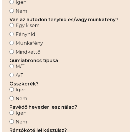
Igen
Nem
Van az autódon fényhíd és/vagy munkafény?
Egyik sem
Fényhíd
Munkafény
Mindkettő
Gumiabroncs típusa
M/T
A/T
Összkerék?
Igen
Nem
Favédő heveder lesz nálad?
Igen
Nem
Rántókötéllel készülsz?