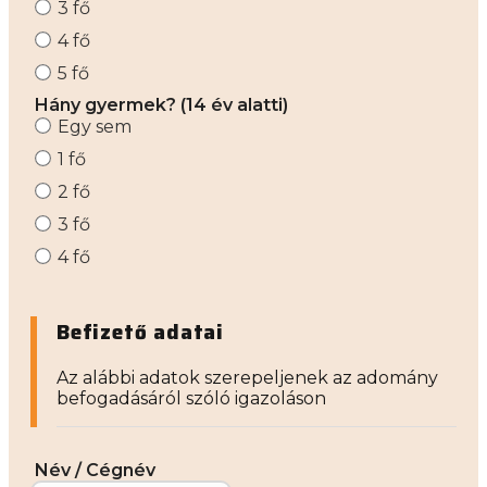
3 fő
4 fő
5 fő
Hány gyermek? (14 év alatti)
Egy sem
1 fő
2 fő
3 fő
4 fő
Befizető adatai
Az alábbi adatok szerepeljenek az adomány
befogadásáról szóló igazoláson
Név / Cégnév