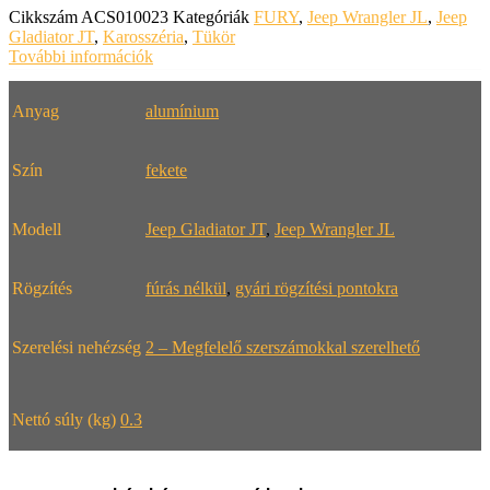
Cikkszám
ACS010023
Kategóriák
FURY
,
Jeep Wrangler JL
,
Jeep
Gladiator JT
,
Karosszéria
,
Tükör
További információk
Anyag
alumínium
Szín
fekete
Modell
Jeep Gladiator JT
,
Jeep Wrangler JL
Rögzítés
fúrás nélkül
,
gyári rögzítési pontokra
Szerelési nehézség
2 – Megfelelő szerszámokkal szerelhető
Nettó súly (kg)
0.3