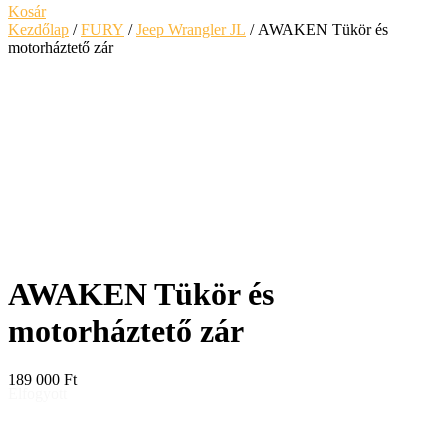
Kosár
Kezdőlap
/
FURY
/
Jeep Wrangler JL
/ AWAKEN Tükör és
motorháztető zár
AWAKEN Tükör és
motorháztető zár
189 000
Ft
Elfogyott