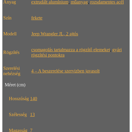
Anyag
extrudált alumínium
,
műanyag
,
rozsdamentes acél
Szín
fekete
Modell
Jeep Wrangler JL, 2 ajtós
csomagolás tartalmazza a rögzítő elemeket
,
gyári
Rögzítés
rögzítési pontokra
Szerelési
4 – A beszerelése szervizben javasolt
nehézség
Méret (cm)
Hosszúság
140
Szélesség
13
Magasság
7