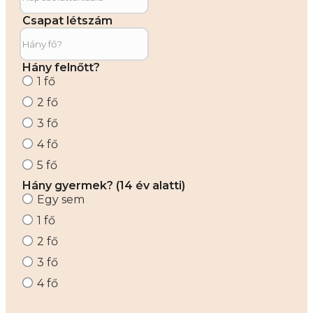
Csapat létszám
Hány felnőtt?
1 fő
2 fő
3 fő
4 fő
5 fő
Hány gyermek? (14 év alatti)
Egy sem
1 fő
2 fő
3 fő
4 fő