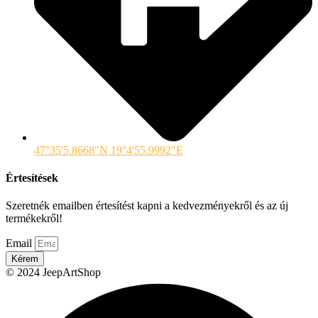
47°35'5.8668"N 19°4'55.9992"E
Értesítések
Szeretnék emailben értesítést kapni a kedvezményekről és az új
termékekről!
Email
Kérem
© 2024 JeepArtShop