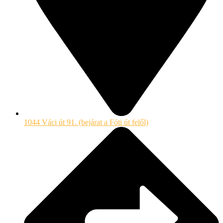
1044 Váci út 91. (bejárat a Fóti út felől)