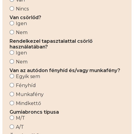
Nincs
Van csörlőd?
Igen
Nem
Rendelkezel tapasztalattal csörlő
használatában?
Igen
Nem
Van az autódon fényhíd és/vagy munkafény?
Egyik sem
Fényhíd
Munkafény
Mindkettő
Gumiabroncs típusa
M/T
A/T