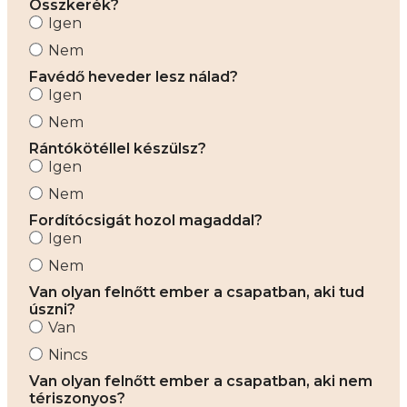
Összkerék?
Igen
Nem
Favédő heveder lesz nálad?
Igen
Nem
Rántókötéllel készülsz?
Igen
Nem
Fordítócsigát hozol magaddal?
Igen
Nem
Van olyan felnőtt ember a csapatban, aki tud
úszni?
Van
Nincs
Van olyan felnőtt ember a csapatban, aki nem
tériszonyos?