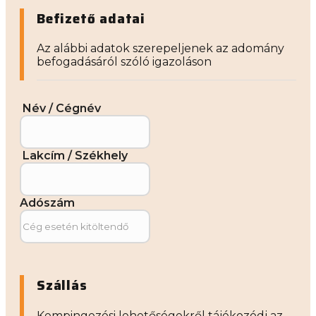
Befizető adatai
Az alábbi adatok szerepeljenek az adomány
befogadásáról szóló igazoláson
Név / Cégnév
Lakcím / Székhely
Adószám
Szállás
Kempingezési lehetőségekről tájékozódj az