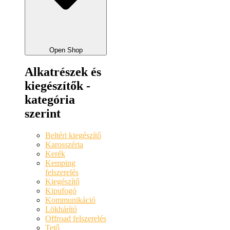
Open Shop
Alkatrészek és
kiegészítők -
kategória
szerint
Beltéri kiegészítő
Karosszéria
Kerék
Kemping
felszerelés
Kiegészítő
Kipufogó
Kommunikáció
Lökhárító
Offroad felszerelés
Tető