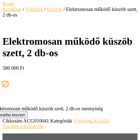
Kosár
Kezdőlap
/
Védelem
/
Küszöb
/ Elektromosan működő küszöb szett,
2 db-os
Elektromosan működő küszöb
szett, 2 db-os
580 000
Ft
1 készleten
ktromosan működő küszöb szett, 2 db-os mennyiség
sárba teszem
Cikkszám
ACG010041
Kategóriák
Védelem
,
Küszöb
További információk