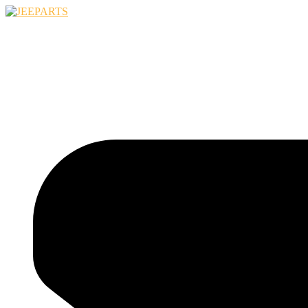
Ugrás
a
tartalomhoz