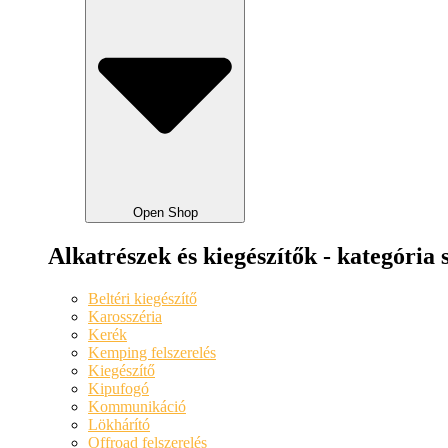
Open Shop
Alkatrészek és kiegészítők - kategória 
Beltéri kiegészítő
Karosszéria
Kerék
Kemping felszerelés
Kiegészítő
Kipufogó
Kommunikáció
Lökhárító
Offroad felszerelés