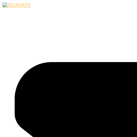
Ugrás
a
tartalomhoz