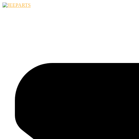
Ugrás
a
tartalomhoz