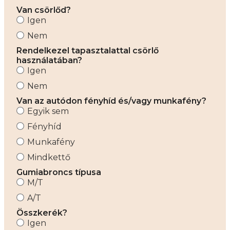
Van csörlőd?
Igen
Nem
Rendelkezel tapasztalattal csörlő
használatában?
Igen
Nem
Van az autódon fényhíd és/vagy munkafény?
Egyik sem
Fényhíd
Munkafény
Mindkettő
Gumiabroncs típusa
M/T
A/T
Összkerék?
Igen