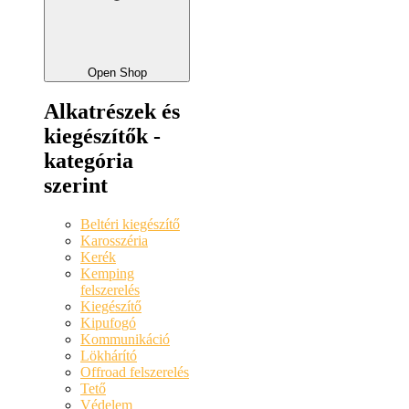
Open Shop
Alkatrészek és
kiegészítők -
kategória
szerint
Beltéri kiegészítő
Karosszéria
Kerék
Kemping
felszerelés
Kiegészítő
Kipufogó
Kommunikáció
Lökhárító
Offroad felszerelés
Tető
Védelem