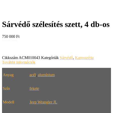
Sárvédő szélesítés szett, 4 db-os
750 000
Ft
Elfogyott
Cikkszám
ACM010043
Kategóriák
Sárvédő
,
Karosszéria
További információk
Anyag
acél
,
alumínium
Szín
fekete
Modell
Jeep Wrangler JL