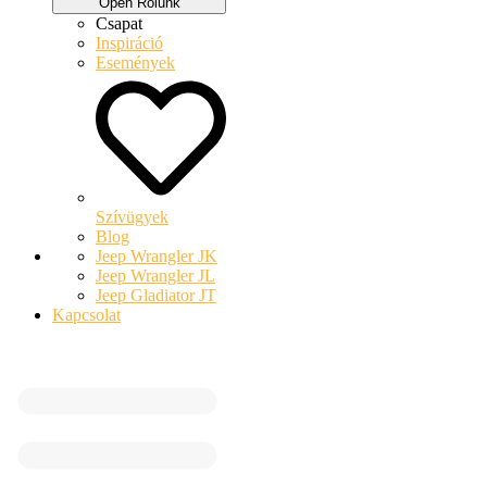
Open Rólunk
Csapat
Inspiráció
Események
Szívügyek
Blog
Jeep Wrangler JK
Jeep Wrangler JL
Jeep Gladiator JT
Kapcsolat