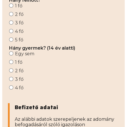
Hány felnőtt?
1 fő
2 fő
3 fő
4 fő
5 fő
Hány gyermek? (14 év alatti)
Egy sem
1 fő
2 fő
3 fő
4 fő
Befizető adatai
Az alábbi adatok szerepeljenek az adomány
befogadásáról szóló igazoláson