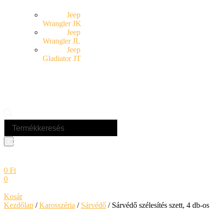
Jeep
Wrangler JK
Jeep
Wrangler JL
Jeep
Gladiator JT
Products
search
0
Ft
0
Kosár
Kezdőlap
/
Karosszéria
/
Sárvédő
/ Sárvédő szélesítés szett, 4 db-os