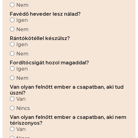
Nem
Favédő heveder lesz nálad?
Igen
Nem
Rántókötéllel készülsz?
Igen
Nem
Fordítócsigát hozol magaddal?
Igen
Nem
Van olyan felnőtt ember a csapatban, aki tud
úszni?
Van
Nincs
Van olyan felnőtt ember a csapatban, aki nem
tériszonyos?
Van