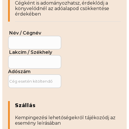
Cégként is adományozhatsz, érdeklődj a
könyvelődnél az adóalapod csökkentése
érdekében
Név / Cégnév
Lakcím / Székhely
Adószám
Szállás
Kempingezési lehetőségekről tájékozódj az
esemény leírásában