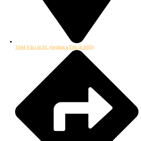
1044 Váci út 91. (bejárat a Fóti út felől)