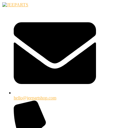
Ugrás
a
tartalomhoz
hello@jeepartshop.com