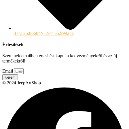
47°35'5.8668"N 19°4'55.9992"E
Értesítések
Szeretnék emailben értesítést kapni a kedvezményekről és az új
termékekről!
Email
Kérem
© 2024 JeepArtShop