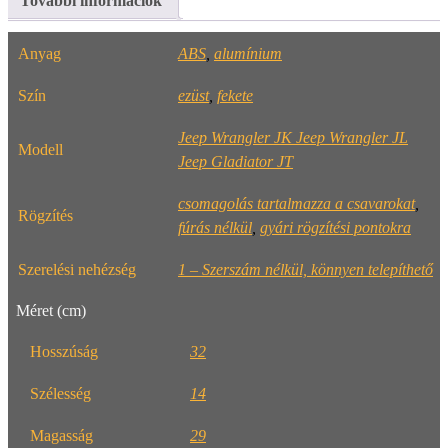
További információk
Anyag
ABS
,
alumínium
Szín
ezüst
,
fekete
Jeep Wrangler JK Jeep Wrangler JL
Modell
Jeep Gladiator JT
csomagolás tartalmazza a csavarokat
,
Rögzítés
fúrás nélkül
,
gyári rögzítési pontokra
Szerelési nehézség
1 – Szerszám nélkül, könnyen telepíthető
Méret (cm)
Hosszúság
32
Szélesség
14
Magasság
29