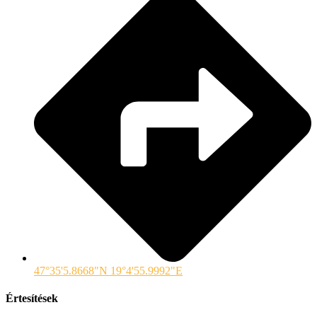
47°35'5.8668"N 19°4'55.9992"E
Értesítések