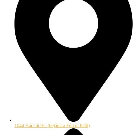
1044 Váci út 91. (bejárat a Fóti út felől)