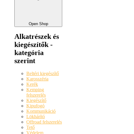
Open Shop
Alkatrészek és
kiegészítők -
kategória
szerint
Beltéri kiegészítő
Karosszéria
Kerék
Kemping
felszerelés
Kiegészítő
Kipufogó
Kommunikáció
Lökhárító
Offroad felszerelés
Tető
Védelem