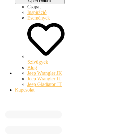
Open Rólunk
Csapat
Inspiráció
Események
Szívügyek
Blog
Jeep Wrangler JK
Jeep Wrangler JL
Jeep Gladiator JT
Kapcsolat