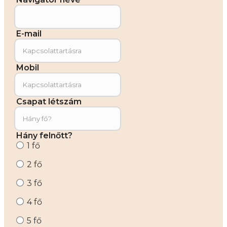
E-mail
Mobil
Csapat létszám
Hány felnőtt?
1 fő
2 fő
3 fő
4 fő
5 fő