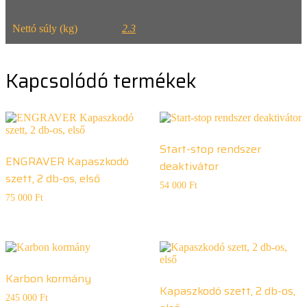
Nettó súly (kg)
2.3
Kapcsolódó termékek
Start-stop rendszer
ENGRAVER Kapaszkodó
deaktivátor
szett, 2 db-os, első
54 000
Ft
75 000
Ft
Karbon kormány
Kapaszkodó szett, 2 db-os,
245 000
Ft