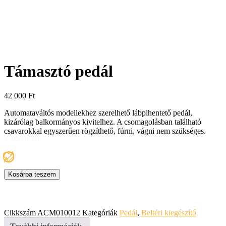
Támasztó pedál
42 000
Ft
Automataváltós modellekhez szerelhető lábpihentető pedál,
kizárólag balkormányos kivitelhez. A csomagolásban található
csavarokkal egyszerűen rögzíthető, fúrni, vágni nem szükséges.
1 készleten
Támasztó
Kosárba teszem
pedál
mennyiség
Cikkszám
ACM010012
Kategóriák
Pedál
,
Beltéri kiegészítő