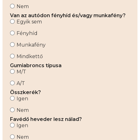
Nem
Van az autódon fényhíd és/vagy munkafény?
Egyik sem
Fényhíd
Munkafény
Mindkettő
Gumiabroncs típusa
M/T
A/T
Összkerék?
Igen
Nem
Favédő heveder lesz nálad?
Igen
Nem