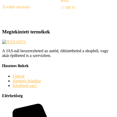
első
Tovább olvasom
17 000
Ft
Megtekintett termékek
A JAS-nál beszerezheted az autód, öltöztetheted a shopból, vagy
akár építheted is a szervizben.
Hasznos linkek
Fiókod
Hirdetés feladása
Kérdésed van?
Elérhetőség