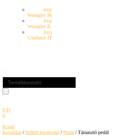
Jeep
Wrangler JK
Jeep
Wrangler JL
Jeep
Gladiator JT
Products
search
0
Ft
0
Kosár
Kezdőlap
/
Beltéri kiegészítő
/
Pedál
/ Támasztó pedál