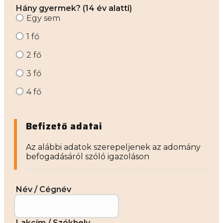
Hány gyermek? (14 év alatti)
Egy sem
1 fő
2 fő
3 fő
4 fő
Befizető adatai
Az alábbi adatok szerepeljenek az adomány
befogadásáról szóló igazoláson
Név / Cégnév
Lakcím / Székhely