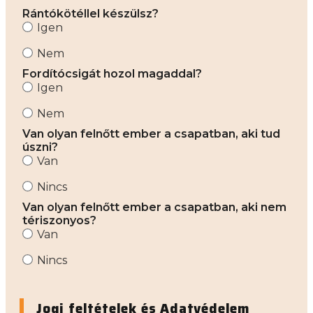
Rántókötéllel készülsz?
Igen
Nem
Fordítócsigát hozol magaddal?
Igen
Nem
Van olyan felnőtt ember a csapatban, aki tud
úszni?
Van
Nincs
Van olyan felnőtt ember a csapatban, aki nem
tériszonyos?
Van
Nincs
Jogi feltételek és Adatvédelem