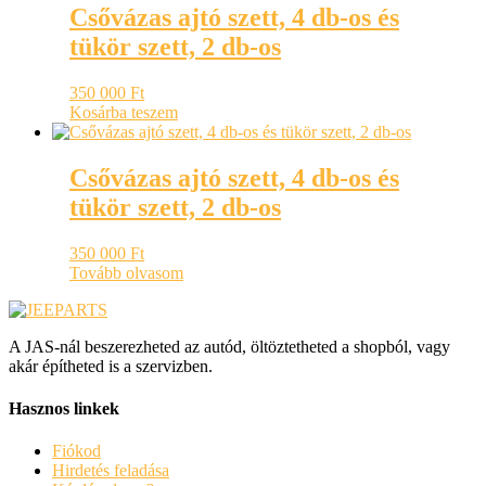
Csővázas ajtó szett, 4 db-os és
tükör szett, 2 db-os
350 000
Ft
Kosárba teszem
Csővázas ajtó szett, 4 db-os és
tükör szett, 2 db-os
350 000
Ft
Tovább olvasom
A JAS-nál beszerezheted az autód, öltöztetheted a shopból, vagy
akár építheted is a szervizben.
Hasznos linkek
Fiókod
Hirdetés feladása