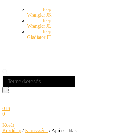
Jeep
Wrangler JK
Jeep
Wrangler JL
Jeep
Gladiator JT
Products
search
0
Ft
0
Kosár
Kezdőlap
/
Karosszéria
/ Ajtó és ablak