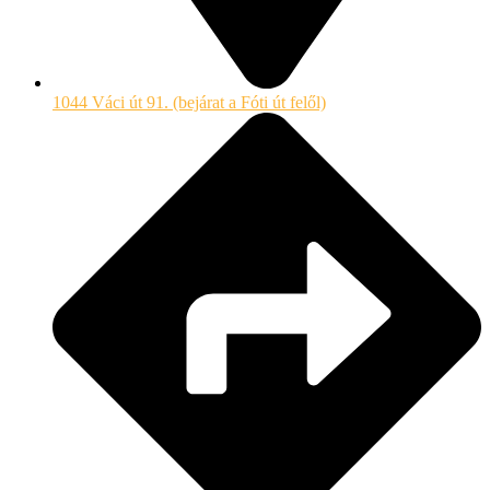
1044 Váci út 91. (bejárat a Fóti út felől)