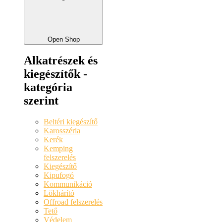
Open Shop
Alkatrészek és
kiegészítők -
kategória
szerint
Beltéri kiegészítő
Karosszéria
Kerék
Kemping
felszerelés
Kiegészítő
Kipufogó
Kommunikáció
Lökhárító
Offroad felszerelés
Tető
Védelem