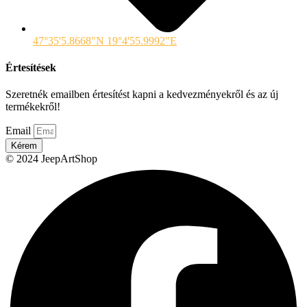
47°35'5.8668"N 19°4'55.9992"E
Értesítések
Szeretnék emailben értesítést kapni a kedvezményekről és az új
termékekről!
Email
Kérem
© 2024 JeepArtShop