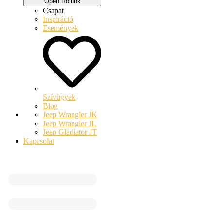
Open Rólunk
Csapat
Inspiráció
Események
Szívügyek
Blog
Jeep Wrangler JK
Jeep Wrangler JL
Jeep Gladiator JT
Kapcsolat