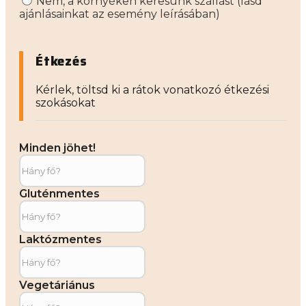
Nem, a környéken keresünk szállást (lásd
ajánlásainkat az esemény leírásában)
Étkezés
Kérlek, töltsd ki a rátok vonatkozó étkezési
szokásokat
Minden jöhet!
Gluténmentes
Laktózmentes
Vegetáriánus