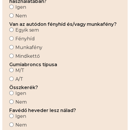
használatában?
Igen
Nem
Van az autódon fényhíd és/vagy munkafény?
Egyik sem
Fényhíd
Munkafény
Mindkettő
Gumiabroncs típusa
M/T
A/T
Összkerék?
Igen
Nem
Favédő heveder lesz nálad?
Igen
Nem