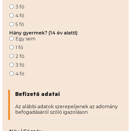
3 fő
4 fő
5 fő
Hány gyermek? (14 év alatti)
Egy sem
1 fő
2 fő
3 fő
4 fő
Befizető adatai
Az alábbi adatok szerepeljenek az adomány
befogadásáról szóló igazoláson