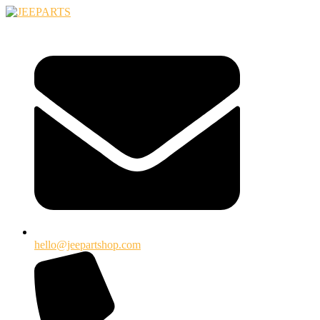
Ugrás
a
tartalomhoz
hello@jeepartshop.com