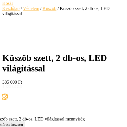
Kosár
Kezdőlap
/
Védelem
/
Küszöb
/ Küszöb szett, 2 db-os, LED
világítással
Küszöb szett, 2 db-os, LED
világítással
385 000
Ft
1 készleten
zöb szett, 2 db-os, LED világítással mennyiség
sárba teszem