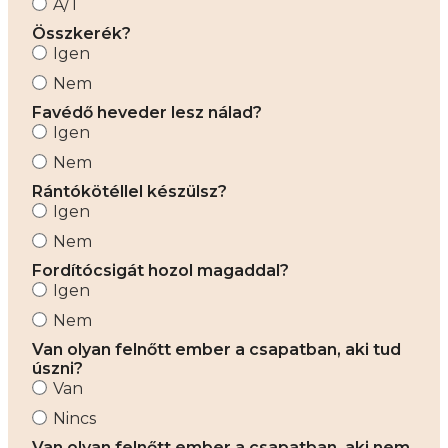
A/T
Összkerék?
Igen
Nem
Favédő heveder lesz nálad?
Igen
Nem
Rántókötéllel készülsz?
Igen
Nem
Fordítócsigát hozol magaddal?
Igen
Nem
Van olyan felnőtt ember a csapatban, aki tud
úszni?
Van
Nincs
Van olyan felnőtt ember a csapatban, aki nem