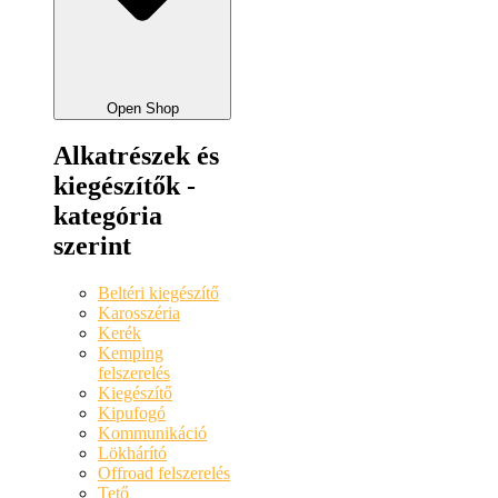
Open Shop
Alkatrészek és
kiegészítők -
kategória
szerint
Beltéri kiegészítő
Karosszéria
Kerék
Kemping
felszerelés
Kiegészítő
Kipufogó
Kommunikáció
Lökhárító
Offroad felszerelés
Tető