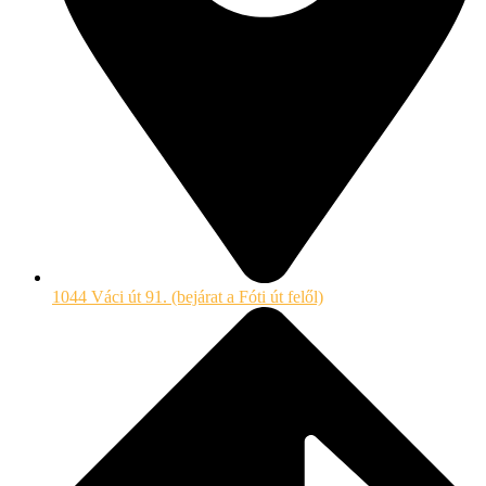
1044 Váci út 91. (bejárat a Fóti út felől)