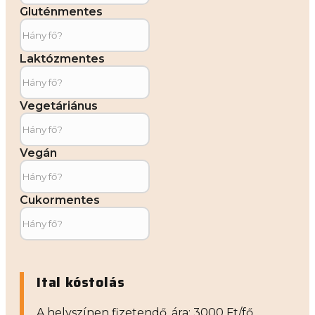
Gluténmentes
Laktózmentes
Vegetáriánus
Vegán
Cukormentes
Ital kóstolás
A helyszínen fizetendő, ára: 3000 Ft/fő