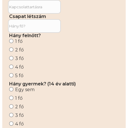
Csapat létszám
Hány felnőtt?
1 fő
2 fő
3 fő
4 fő
5 fő
Hány gyermek? (14 év alatti)
Egy sem
1 fő
2 fő
3 fő
4 fő