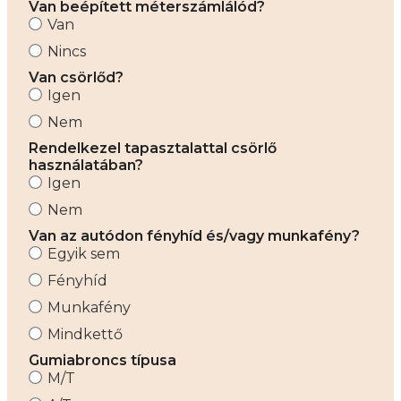
Van beépített méterszámlálód?
Van
Nincs
Van csörlőd?
Igen
Nem
Rendelkezel tapasztalattal csörlő
használatában?
Igen
Nem
Van az autódon fényhíd és/vagy munkafény?
Egyik sem
Fényhíd
Munkafény
Mindkettő
Gumiabroncs típusa
M/T