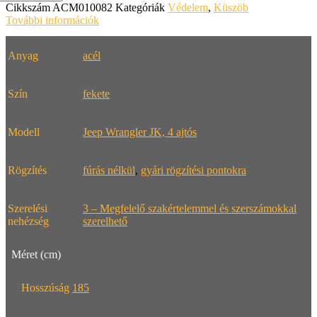
Cikkszám
ACM010082
Kategóriák
Védelem
,
Küszöb
További információk
Anyag
acél
Szín
fekete
Modell
Jeep Wrangler JK, 4 ajtós
Rögzítés
fúrás nélkül
,
gyári rögzítési pontokra
Szerelési
3 – Megfelelő szakértelemmel és szerszámokkal
nehézség
szerelhető
Méret (cm)
Hosszúság
185