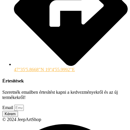
47°35'5.8668"N 19°4'55.9992"E
Értesítések
Szeretnék emailben értesítést kapni a kedvezményekről és az új
termékekről!
Email
Kérem
© 2024 JeepArtShop