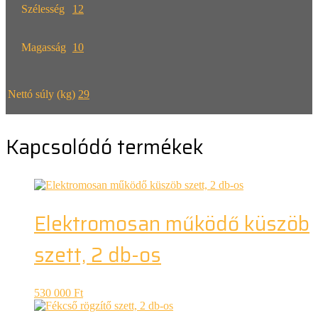
Szélesség
12
Magasság
10
Nettó súly (kg)
29
Kapcsolódó termékek
Elektromosan működő küszöb
szett, 2 db-os
530 000
Ft