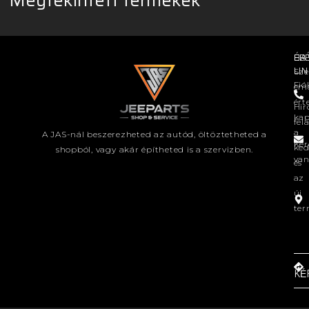
HA
EL
ÉR
LI
Sze
Fió
em
ért
Hir
kap
fel
a
A JAS-nál beszerezheted az autód, öltöztetheted a
Kér
ke
shopból, vagy akár építheted is a szervizben.
va
és
az
új
ter
KÉ