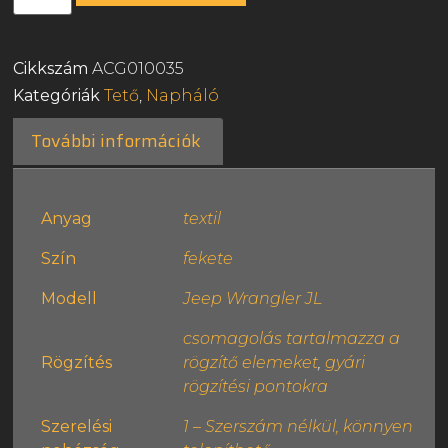
Cikkszám
ACG010035
Kategóriák
Tető
,
Napháló
További információk
Anyag
textil
Szín
fekete
Modell
Jeep Wrangler JL
csomagolás tartalmazza a
Rögzítés
rögzítő elemeket
,
gyári
rögzítési pontokra
Szerelési
1 – Szerszám nélkül, könnyen