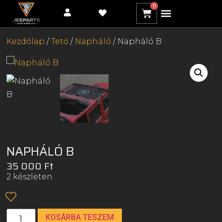
0
Kezdőlap
/
Tető
/
Napháló
/ Napháló B
NAPHÁLÓ B
35 000
Ft
2 készleten
KOSÁRBA TESZEM