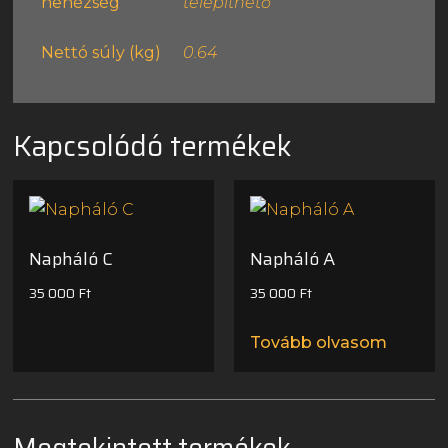
nehézség
telepíthető
Nettó súly (kg)
0.64
Kapcsolódó termékek
Napháló C
Napháló A
35 000
Ft
35 000
Ft
Tovább olvasom
Megtekintett termékek