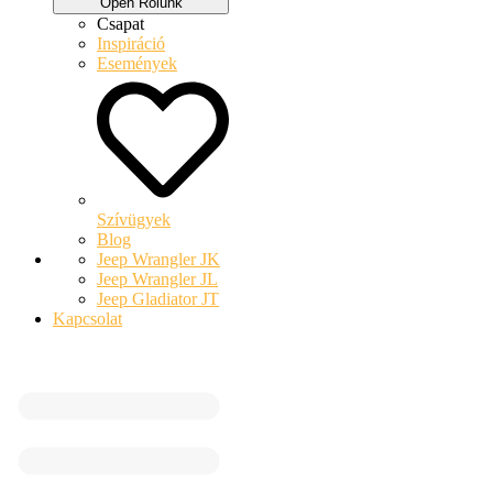
Open Rólunk
Csapat
Inspiráció
Események
Szívügyek
Blog
Jeep Wrangler JK
Jeep Wrangler JL
Jeep Gladiator JT
Kapcsolat