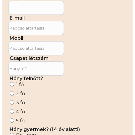
E-mail
Mobil
Csapat létszám
Hány felnőtt?
1 fő
2 fő
3 fő
4 fő
5 fő
Hány gyermek? (14 év alatti)