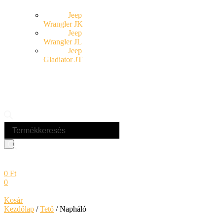
Jeep
Wrangler JK
Jeep
Wrangler JL
Jeep
Gladiator JT
Products
search
0
Ft
0
Kosár
Kezdőlap
/
Tető
/ Napháló