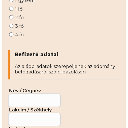
Egy sem
1 fő
2 fő
3 fő
4 fő
Befizető adatai
Az alábbi adatok szerepeljenek az adomány
befogadásáról szóló igazoláson
Név / Cégnév
Lakcím / Székhely