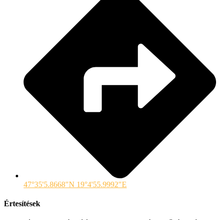
47°35'5.8668"N 19°4'55.9992"E
Értesítések