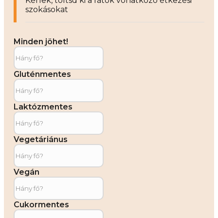
Kérlek, töltsd ki a rátok vonatkozó étkezési
szokásokat
Minden jöhet!
Gluténmentes
Laktózmentes
Vegetáriánus
Vegán
Cukormentes