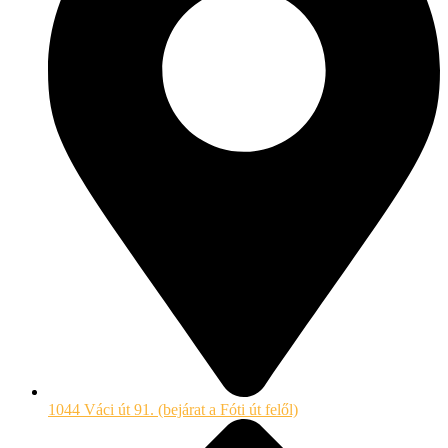
1044 Váci út 91. (bejárat a Fóti út felől)