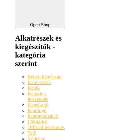
Open Shop
Alkatrészek és
kiegészítők -
kategória
szerint
Beltéri kiegészítő
Karosszéria
Kerék
Kemping
felszerelés
Kiegészítő
Kipufogó
Kommunikáció
Lökhárító
Offroad felszerelés
Tető
Védelem