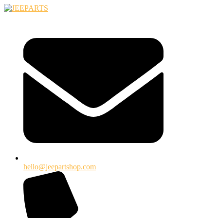
Ugrás
a
tartalomhoz
hello@jeepartshop.com