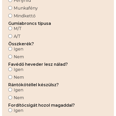
Fényhíd
Munkafény
Mindkettő
Gumiabroncs típusa
M/T
A/T
Összkerék?
Igen
Nem
Favédő heveder lesz nálad?
Igen
Nem
Rántókötéllel készülsz?
Igen
Nem
Fordítócsigát hozol magaddal?
Igen